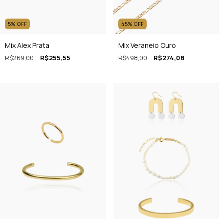
5
%
OFF
45
%
OFF
Mix Alex Prata
Mix Veraneio Ouro
R$269,00
R$255,55
R$498,00
R$274,08