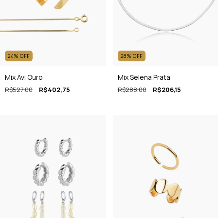
24
%
OFF
28
%
OFF
Mix Avi Ouro
Mix Selena Prata
R$527,00
R$402,75
R$288,00
R$206,15