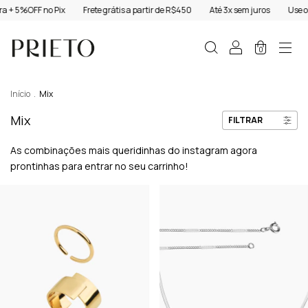
+ 5%OFF no Pix
Frete grátis a partir de R$450
Até 3x sem juros
Use o c
0
Início
.
Mix
Mix
FILTRAR
As combinações mais queridinhas do instagram agora
prontinhas para entrar no seu carrinho!