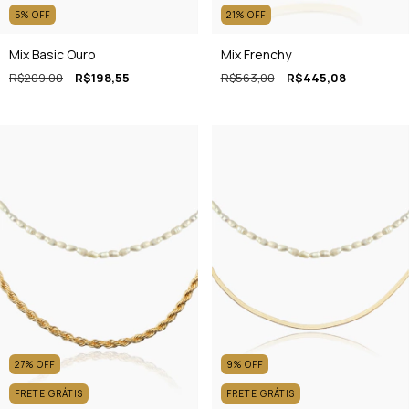
5
%
OFF
21
%
OFF
Mix Basic Ouro
Mix Frenchy
R$209,00
R$198,55
R$563,00
R$445,08
27
%
OFF
9
%
OFF
FRETE GRÁTIS
FRETE GRÁTIS