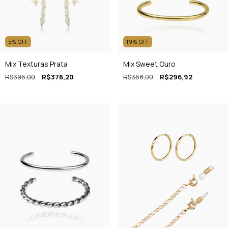
5
%
OFF
19
%
OFF
Mix Texturas Prata
Mix Sweet Ouro
R$396,00
R$376,20
R$368,00
R$296,92