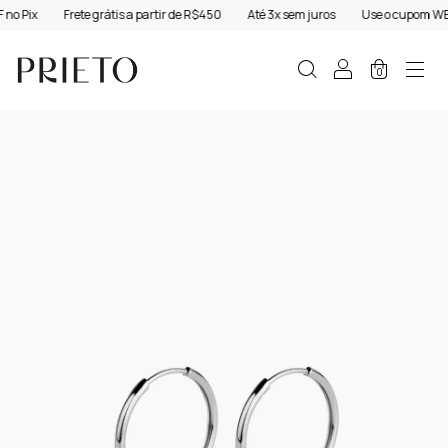
o Pix
Frete grátis a partir de R$450
Até 3x sem juros
Use o cupom WEL
0