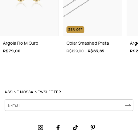
35
%
OFF
Argola Fio M Ouro
Colar Smashed Prata
Arg
R$79,00
R$129,00
R$83,85
R$2
ASSINE NOSSA NEWSLETTER