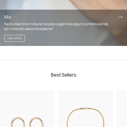
Mix
Na dúvida como misturar as joias sugerimos alguns combos e ainda
por cima com desconto especial!
VER MAIS
Best Sellers