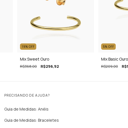
19
%
OFF
5
%
OFF
Mix Sweet Ouro
Mix Basic Our
R$368,00
R$296,92
R$209,00
R$1
PRECISANDO DE AJUDA?
Guia de Medidas: Anéis
Guia de Medidas: Braceletes