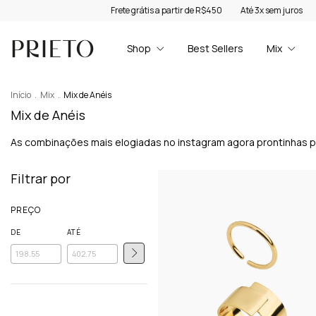
Frete grátis a partir de R$450
Até 3x sem juros
Us
Shop
Best Sellers
Mix
Início
.
Mix
.
Mix de Anéis
Mix de Anéis
As combinações mais elogiadas no instagram agora prontinhas pa
Filtrar por
PREÇO
DE
ATÉ