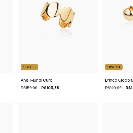
35
%
OFF
30
%
OFF
Anel Mundi Ouro
Brinco Globo M
R$159,00
R$103,55
R$149,00
R$1