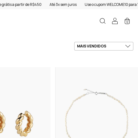
50
Até 3x sem juros
Use o cupom WELCOME10 para 10%OFF na primeira com
0