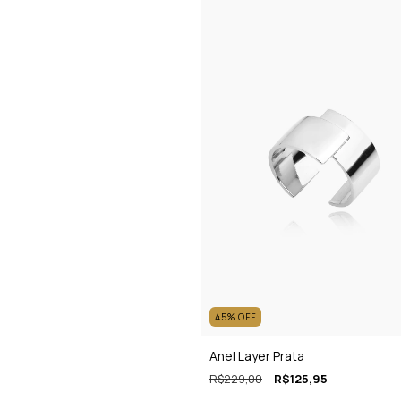
45
%
OFF
Anel Layer Prata
R$229,00
R$125,95