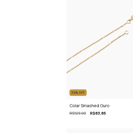
35
%
OFF
Colar Smashed Ouro
R$129,00
R$83,85