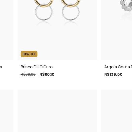
10
%
OFF
ta
Brinco DUO Ouro
Argola Corda 
R$89,00
R$80,10
R$139,00