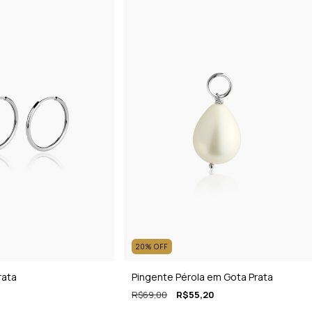
20
%
OFF
rata
Pingente Pérola em Gota Prata
R$69,00
R$55,20