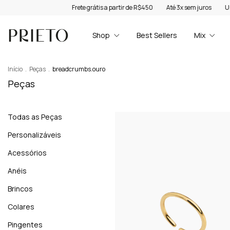
Frete grátis a partir de R$450
Até 3x sem juros
Use o cupom WELCOME10 
Shop
Best Sellers
Mix
Início
.
Peças
.
breadcrumbs.ouro
Peças
Todas as Peças
Personalizáveis
Acessórios
Anéis
Brincos
Colares
Pingentes